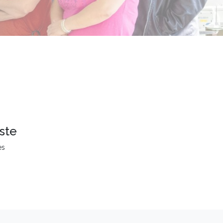
ste
es