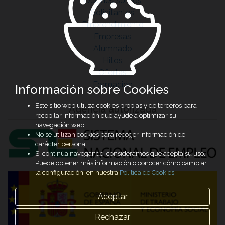
Quiénes somos
Solicitantes
Emprendimiento
Empresas
Alumnado
Hitos
Ofertas
Formación
Información sobre Cookies
Este sitio web utiliza cookies propias y de terceros para
Agencia autorizada
recopilar información que ayude a optimizar su
navegación web.
No se utilizan cookies para recoger información de
carácter personal.
Si continúa navegando, consideramos que acepta su uso.
Puede obtener más información o conocer cómo cambiar
la configuración, en nuestra
Política de Cookies
.
Aceptar
Rechazar