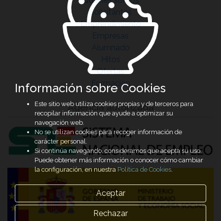
Quiénes somos
Solicitantes
Emprendimiento
Empresas
Alumnado
Hitos
Ofertas
Formación
Información sobre Cookies
Este sitio web utiliza cookies propias y de terceros para
Agencia autorizada
recopilar información que ayude a optimizar su
navegación web.
No se utilizan cookies para recoger información de
carácter personal.
Si continúa navegando, consideramos que acepta su uso.
Puede obtener más información o conocer cómo cambiar
la configuración, en nuestra
Política de Cookies
.
Aceptar
Rechazar