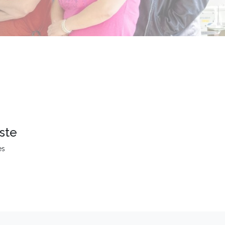
ste
es