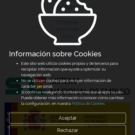
Quiénes somos
Solicitantes
Emprendimiento
Empresas
Alumnado
Hitos
Ofertas
Formación
Información sobre Cookies
Este sitio web utiliza cookies propias y de terceros para
Agencia autorizada
recopilar información que ayude a optimizar su
navegación web.
No se utilizan cookies para recoger información de
carácter personal.
Si continúa navegando, consideramos que acepta su uso.
Puede obtener más información o conocer cómo cambiar
la configuración, en nuestra
Política de Cookies
.
Aceptar
Rechazar