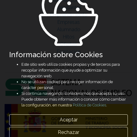
Quiénes somos
Solicitantes
Emprendimiento
Empresas
Alumnado
Hitos
Ofertas
Formación
Información sobre Cookies
Este sitio web utiliza cookies propias y de terceros para
Agencia autorizada
recopilar información que ayude a optimizar su
navegación web.
No se utilizan cookies para recoger información de
carácter personal.
Si continúa navegando, consideramos que acepta su uso.
Puede obtener más información o conocer cómo cambiar
la configuración, en nuestra
Política de Cookies
.
Aceptar
Rechazar