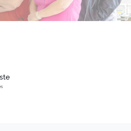
ste
es