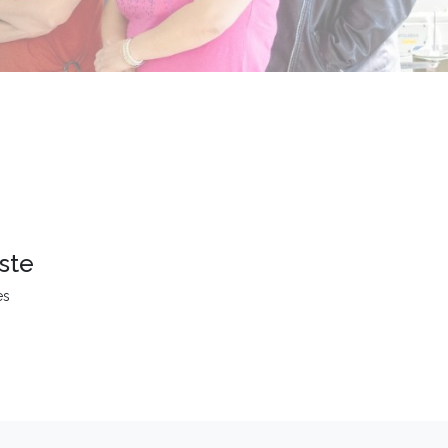
ste
es