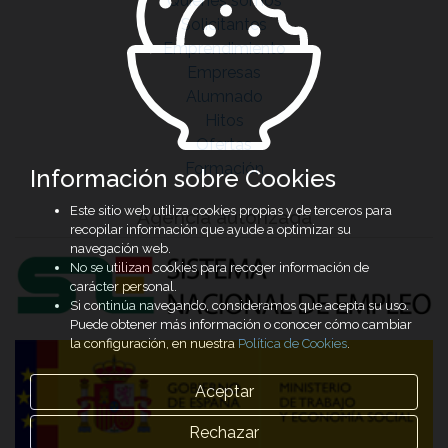
Quiénes somos
Solicitantes
Emprendimiento
Empresas
Alumnado
Hitos
Ofertas
Formación
Información sobre Cookies
Este sitio web utiliza cookies propias y de terceros para
Agencia autorizada
recopilar información que ayude a optimizar su
navegación web.
No se utilizan cookies para recoger información de
carácter personal.
Si continúa navegando, consideramos que acepta su uso.
Puede obtener más información o conocer cómo cambiar
la configuración, en nuestra
Política de Cookies
.
Aceptar
Rechazar