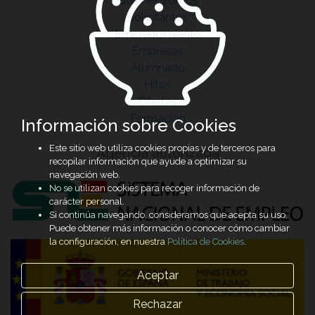
Quiénes somos
Solicitantes
Emprendimiento
Empresas
Alumnado
Hitos
Ofertas
Formación
Información sobre Cookies
Este sitio web utiliza cookies propias y de terceros para
Agencia autorizada
recopilar información que ayude a optimizar su
navegación web.
No se utilizan cookies para recoger información de
carácter personal.
Si continúa navegando, consideramos que acepta su uso.
Puede obtener más información o conocer cómo cambiar
la configuración, en nuestra
Política de Cookies
.
Aceptar
Rechazar