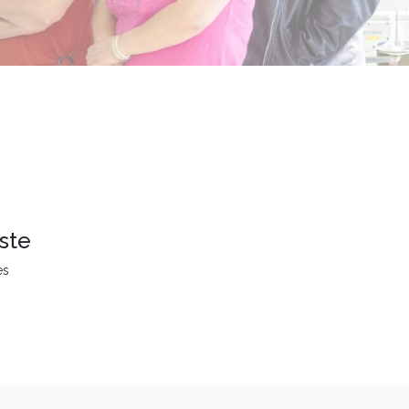
ste
es