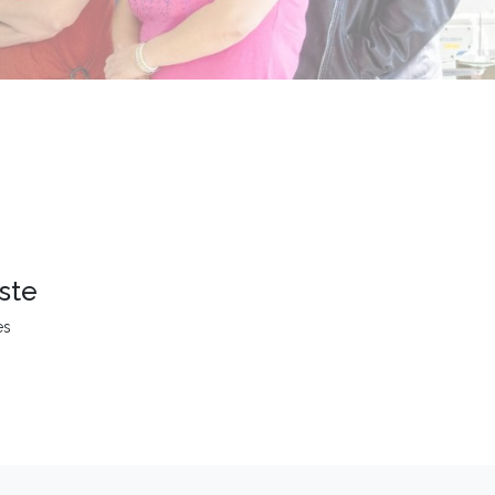
ste
es