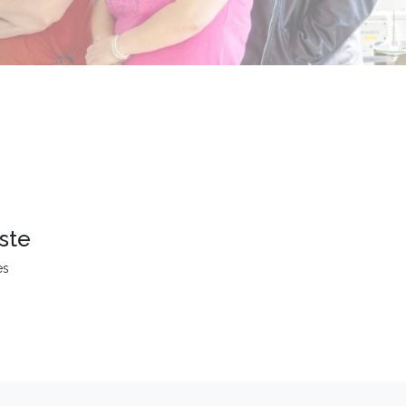
ste
es