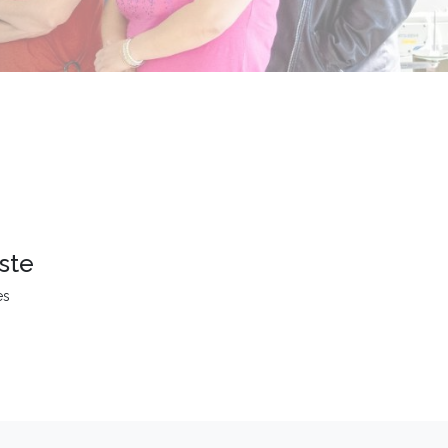
ste
es