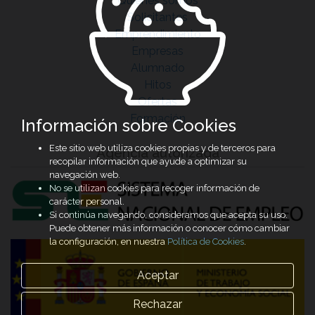
Quiénes somos
Solicitantes
Emprendimiento
Empresas
Alumnado
Hitos
Ofertas
Formación
Información sobre Cookies
Este sitio web utiliza cookies propias y de terceros para
Agencia autorizada
recopilar información que ayude a optimizar su
navegación web.
No se utilizan cookies para recoger información de
carácter personal.
Si continúa navegando, consideramos que acepta su uso.
Puede obtener más información o conocer cómo cambiar
la configuración, en nuestra
Política de Cookies
.
Aceptar
Rechazar