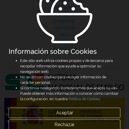
Quiénes somos
Solicitantes
Emprendimiento
Empresas
Alumnado
Hitos
Ofertas
Formación
Información sobre Cookies
Este sitio web utiliza cookies propias y de terceros para
Agencia autorizada
recopilar información que ayude a optimizar su
navegación web.
No se utilizan cookies para recoger información de
carácter personal.
Si continúa navegando, consideramos que acepta su uso.
Puede obtener más información o conocer cómo cambiar
la configuración, en nuestra
Política de Cookies
.
Aceptar
Rechazar