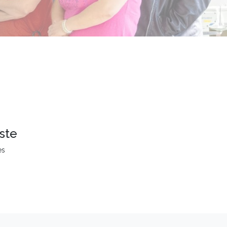
ste
es