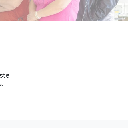
ste
es