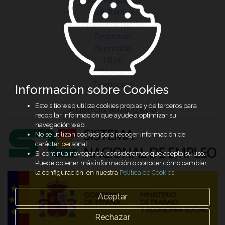
Quiénes somos
Solicitantes
Emprendimiento
Empresas
Alumnado
Hitos
Ofertas
Formación
Información sobre Cookies
Este sitio web utiliza cookies propias y de terceros para
Agencia autorizada
recopilar información que ayude a optimizar su
navegación web.
No se utilizan cookies para recoger información de
carácter personal.
Si continúa navegando, consideramos que acepta su uso.
Puede obtener más información o conocer cómo cambiar
la configuración, en nuestra
Política de Cookies
.
Aceptar
Rechazar