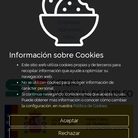
Quiénes somos
Solicitantes
Emprendimiento
Empresas
Alumnado
Hitos
Ofertas
Formación
Información sobre Cookies
Este sitio web utiliza cookies propias y de terceros para
Agencia autorizada
recopilar información que ayude a optimizar su
navegación web.
No se utilizan cookies para recoger información de
carácter personal.
Si continúa navegando, consideramos que acepta su uso.
Puede obtener más información o conocer cómo cambiar
la configuración, en nuestra
Política de Cookies
.
Aceptar
Rechazar