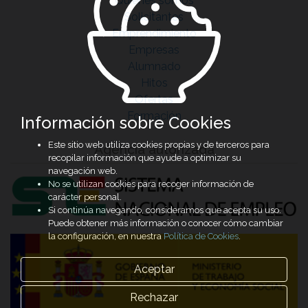
Quiénes somos
Solicitantes
Emprendimiento
Empresas
Alumnado
Hitos
Ofertas
Formación
Información sobre Cookies
Este sitio web utiliza cookies propias y de terceros para
Agencia autorizada
recopilar información que ayude a optimizar su
navegación web.
No se utilizan cookies para recoger información de
carácter personal.
Si continúa navegando, consideramos que acepta su uso.
Puede obtener más información o conocer cómo cambiar
la configuración, en nuestra
Política de Cookies
.
Aceptar
Rechazar