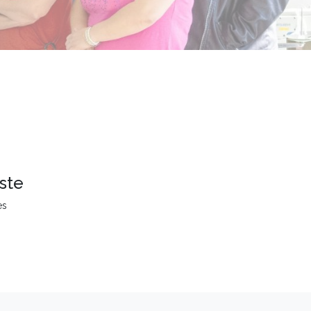
ste
es