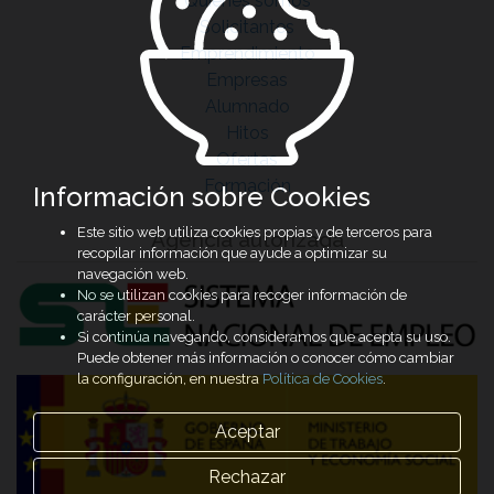
Quiénes somos
Solicitantes
Emprendimiento
Empresas
Alumnado
Hitos
Ofertas
Formación
Información sobre Cookies
Este sitio web utiliza cookies propias y de terceros para
Agencia autorizada
recopilar información que ayude a optimizar su
navegación web.
No se utilizan cookies para recoger información de
carácter personal.
Si continúa navegando, consideramos que acepta su uso.
Puede obtener más información o conocer cómo cambiar
la configuración, en nuestra
Política de Cookies
.
Aceptar
Rechazar