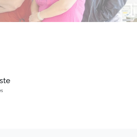
ste
es