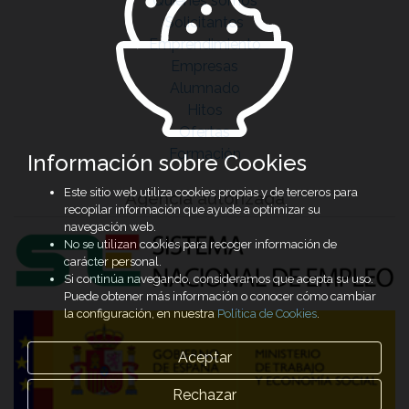
Quiénes somos
Solicitantes
Emprendimiento
Empresas
Alumnado
Hitos
Ofertas
Formación
Información sobre Cookies
Este sitio web utiliza cookies propias y de terceros para
Agencia autorizada
recopilar información que ayude a optimizar su
navegación web.
No se utilizan cookies para recoger información de
carácter personal.
Si continúa navegando, consideramos que acepta su uso.
Puede obtener más información o conocer cómo cambiar
la configuración, en nuestra
Política de Cookies
.
Aceptar
Rechazar