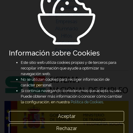
Quiénes somos
Solicitantes
Emprendimiento
Empresas
Alumnado
Hitos
Ofertas
Formación
Información sobre Cookies
Este sitio web utiliza cookies propias y de terceros para
Agencia autorizada
recopilar información que ayude a optimizar su
navegación web.
No se utilizan cookies para recoger información de
carácter personal.
Si continúa navegando, consideramos que acepta su uso.
Puede obtener más información o conocer cómo cambiar
la configuración, en nuestra
Política de Cookies
.
Aceptar
Rechazar