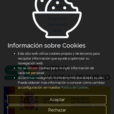
Quiénes somos
Solicitantes
Emprendimiento
Empresas
Alumnado
Hitos
Ofertas
Formación
Información sobre Cookies
Este sitio web utiliza cookies propias y de terceros para
Agencia autorizada
recopilar información que ayude a optimizar su
navegación web.
No se utilizan cookies para recoger información de
carácter personal.
Si continúa navegando, consideramos que acepta su uso.
Puede obtener más información o conocer cómo cambiar
la configuración, en nuestra
Política de Cookies
.
Aceptar
Rechazar