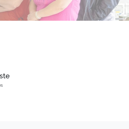
ste
es