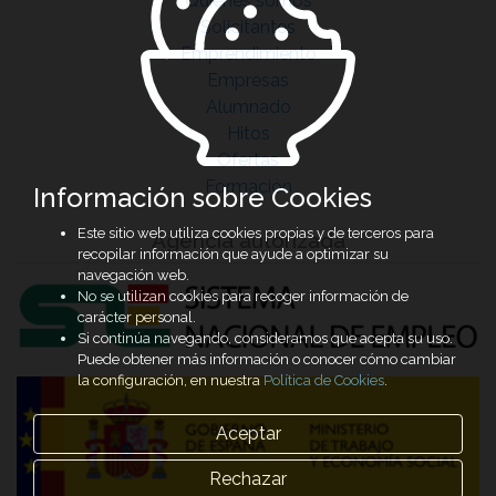
Quiénes somos
Solicitantes
Emprendimiento
Empresas
Alumnado
Hitos
Ofertas
Formación
Información sobre Cookies
Este sitio web utiliza cookies propias y de terceros para
Agencia autorizada
recopilar información que ayude a optimizar su
navegación web.
No se utilizan cookies para recoger información de
carácter personal.
Si continúa navegando, consideramos que acepta su uso.
Puede obtener más información o conocer cómo cambiar
la configuración, en nuestra
Política de Cookies
.
Aceptar
Rechazar