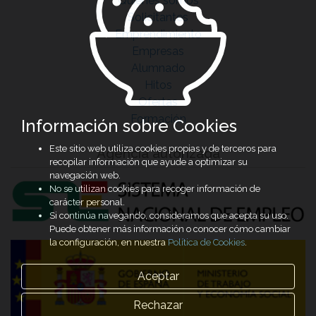
Quiénes somos
Solicitantes
Emprendimiento
Empresas
Alumnado
Hitos
Ofertas
Formación
Información sobre Cookies
Este sitio web utiliza cookies propias y de terceros para
Agencia autorizada
recopilar información que ayude a optimizar su
navegación web.
No se utilizan cookies para recoger información de
carácter personal.
Si continúa navegando, consideramos que acepta su uso.
Puede obtener más información o conocer cómo cambiar
la configuración, en nuestra
Política de Cookies
.
Aceptar
Rechazar