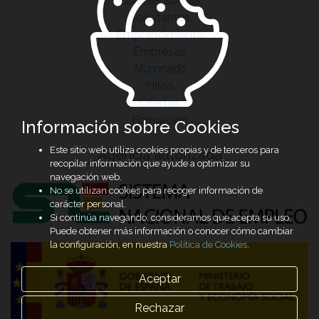
Quiénes somos
Solicitantes
Emprendimiento
Empresas
Alumnado
Hitos
Ofertas
Formación
Información sobre Cookies
Este sitio web utiliza cookies propias y de terceros para
Agencia autorizada
recopilar información que ayude a optimizar su
navegación web.
No se utilizan cookies para recoger información de
carácter personal.
Si continúa navegando, consideramos que acepta su uso.
Puede obtener más información o conocer cómo cambiar
la configuración, en nuestra
Política de Cookies
.
Aceptar
Rechazar