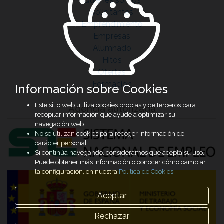
Quiénes somos
Solicitantes
Emprendimiento
Empresas
Alumnado
Hitos
Ofertas
Formación
Información sobre Cookies
Este sitio web utiliza cookies propias y de terceros para
Agencia autorizada
recopilar información que ayude a optimizar su
navegación web.
No se utilizan cookies para recoger información de
carácter personal.
Si continúa navegando, consideramos que acepta su uso.
Puede obtener más información o conocer cómo cambiar
la configuración, en nuestra
Política de Cookies
.
Aceptar
Rechazar