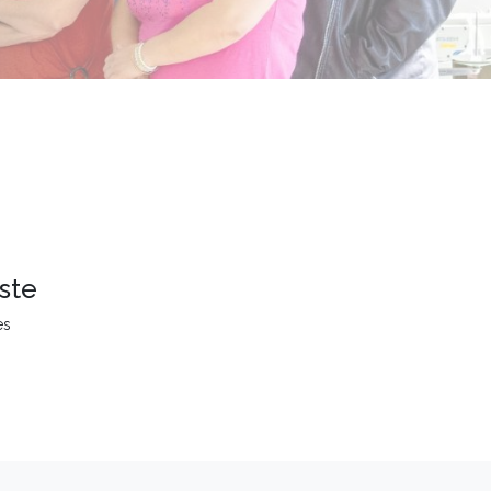
ste
es