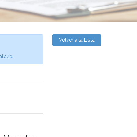
Volver a la Lista
ato/a
.