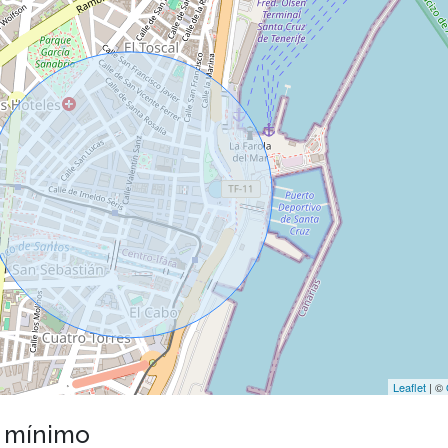
Leaflet
| ©
o mínimo