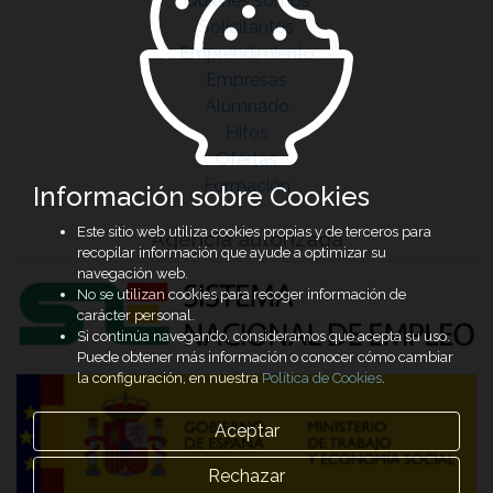
Quiénes somos
Solicitantes
Emprendimiento
Empresas
Alumnado
Hitos
Ofertas
Formación
Información sobre Cookies
Este sitio web utiliza cookies propias y de terceros para
Agencia autorizada
recopilar información que ayude a optimizar su
navegación web.
No se utilizan cookies para recoger información de
carácter personal.
Si continúa navegando, consideramos que acepta su uso.
Puede obtener más información o conocer cómo cambiar
la configuración, en nuestra
Política de Cookies
.
Aceptar
Rechazar