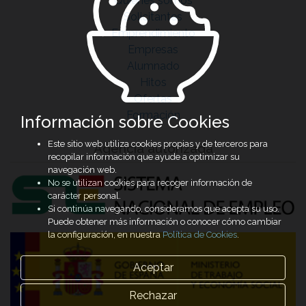
Quiénes somos
Solicitantes
Emprendimiento
Empresas
Alumnado
Hitos
Ofertas
Formación
Información sobre Cookies
Este sitio web utiliza cookies propias y de terceros para
Agencia autorizada
recopilar información que ayude a optimizar su
navegación web.
No se utilizan cookies para recoger información de
carácter personal.
Si continúa navegando, consideramos que acepta su uso.
Puede obtener más información o conocer cómo cambiar
la configuración, en nuestra
Política de Cookies
.
Aceptar
Rechazar