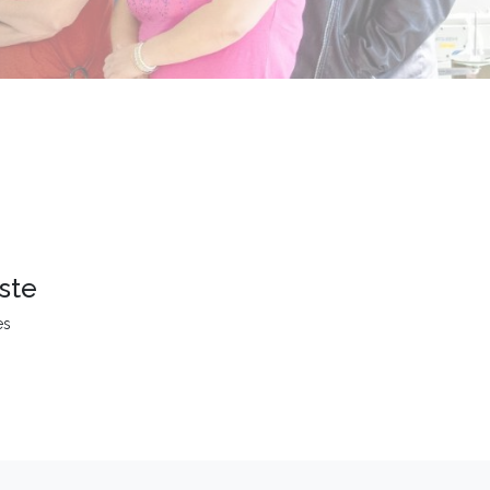
ste
es