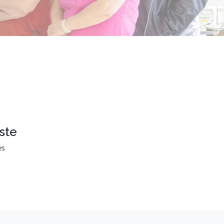
ste
es