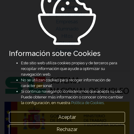
Quiénes somos
Solicitantes
Emprendimiento
Empresas
Alumnado
Hitos
Ofertas
Formación
Información sobre Cookies
Este sitio web utiliza cookies propias y de terceros para
Agencia autorizada
recopilar información que ayude a optimizar su
navegación web.
No se utilizan cookies para recoger información de
carácter personal.
Si continúa navegando, consideramos que acepta su uso.
Puede obtener más información o conocer cómo cambiar
la configuración, en nuestra
Política de Cookies
.
Aceptar
Rechazar