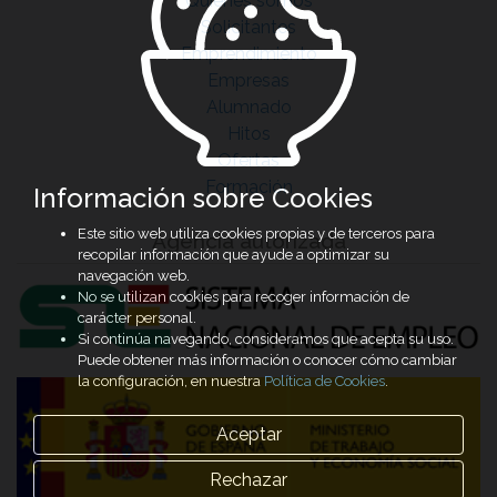
Quiénes somos
Solicitantes
Emprendimiento
Empresas
Alumnado
Hitos
Ofertas
Formación
Información sobre Cookies
Este sitio web utiliza cookies propias y de terceros para
Agencia autorizada
recopilar información que ayude a optimizar su
navegación web.
No se utilizan cookies para recoger información de
carácter personal.
Si continúa navegando, consideramos que acepta su uso.
Puede obtener más información o conocer cómo cambiar
la configuración, en nuestra
Política de Cookies
.
Aceptar
Rechazar