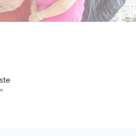
ste
es