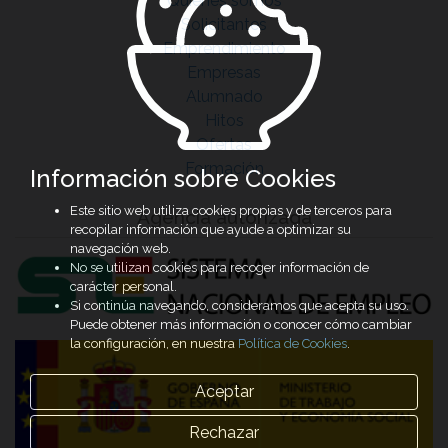
Quiénes somos
Solicitantes
Emprendimiento
Empresas
Alumnado
Hitos
Ofertas
Formación
Información sobre Cookies
Este sitio web utiliza cookies propias y de terceros para
Agencia autorizada
recopilar información que ayude a optimizar su
navegación web.
No se utilizan cookies para recoger información de
carácter personal.
Si continúa navegando, consideramos que acepta su uso.
Puede obtener más información o conocer cómo cambiar
la configuración, en nuestra
Política de Cookies
.
Aceptar
Rechazar