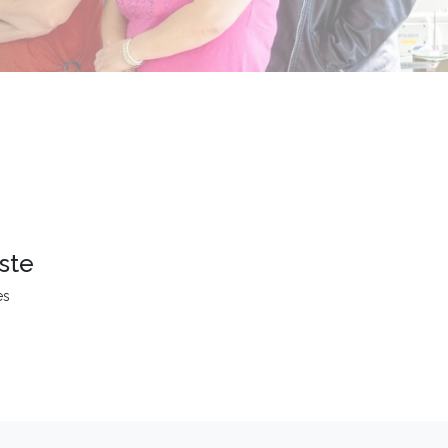
ste
es