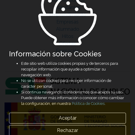
Quiénes somos
Solicitantes
Emprendimiento
Empresas
Alumnado
Hitos
Ofertas
Formación
Información sobre Cookies
Este sitio web utiliza cookies propias y de terceros para
Agencia autorizada
recopilar información que ayude a optimizar su
navegación web.
No se utilizan cookies para recoger información de
carácter personal.
Si continúa navegando, consideramos que acepta su uso.
Puede obtener más información o conocer cómo cambiar
la configuración, en nuestra
Política de Cookies
.
Aceptar
Rechazar