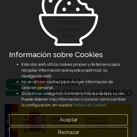
Quiénes somos
Solicitantes
Emprendimiento
Empresas
Alumnado
Hitos
Ofertas
Formación
Información sobre Cookies
Este sitio web utiliza cookies propias y de terceros para
Agencia autorizada
recopilar información que ayude a optimizar su
navegación web.
No se utilizan cookies para recoger información de
carácter personal.
Si continúa navegando, consideramos que acepta su uso.
Puede obtener más información o conocer cómo cambiar
la configuración, en nuestra
Política de Cookies
.
Aceptar
Rechazar