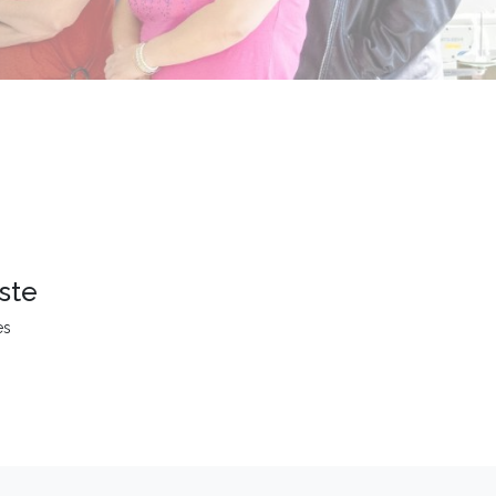
ste
es