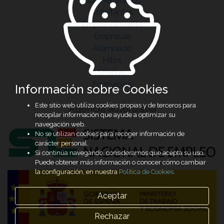
Quiénes somos
Solicitantes
Emprendimiento
Empresas
Alumnado
Hitos
Ofertas
Formación
Información sobre Cookies
Este sitio web utiliza cookies propias y de terceros para
Agencia autorizada
recopilar información que ayude a optimizar su
navegación web.
No se utilizan cookies para recoger información de
carácter personal.
Si continúa navegando, consideramos que acepta su uso.
Puede obtener más información o conocer cómo cambiar
la configuración, en nuestra
Política de Cookies
.
Aceptar
Rechazar