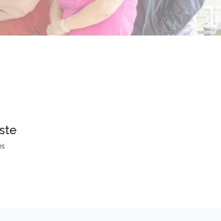
ste
es