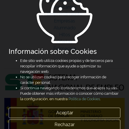
Quiénes somos
Solicitantes
Emprendimiento
Empresas
Alumnado
Hitos
Ofertas
Formación
Información sobre Cookies
Este sitio web utiliza cookies propias y de terceros para
Agencia autorizada
recopilar información que ayude a optimizar su
navegación web.
No se utilizan cookies para recoger información de
carácter personal.
Si continúa navegando, consideramos que acepta su uso.
Puede obtener más información o conocer cómo cambiar
la configuración, en nuestra
Política de Cookies
.
Aceptar
Rechazar