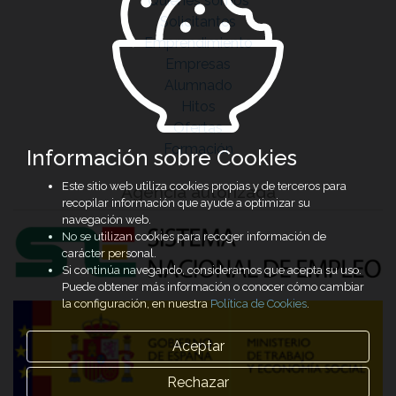
Quiénes somos
Solicitantes
Emprendimiento
Empresas
Alumnado
Hitos
Ofertas
Formación
Información sobre Cookies
Este sitio web utiliza cookies propias y de terceros para
Agencia autorizada
recopilar información que ayude a optimizar su
navegación web.
No se utilizan cookies para recoger información de
carácter personal.
Si continúa navegando, consideramos que acepta su uso.
Puede obtener más información o conocer cómo cambiar
la configuración, en nuestra
Política de Cookies
.
Aceptar
Rechazar